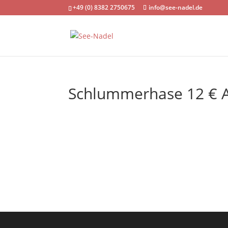
+49 (0) 8382 2750675
info@see-nadel.de
Schlummerhase 12 € Ar