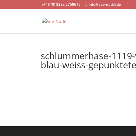
+49 (0) 8382 2750675
info@see-nadel.de
schlummerhase-1119-w
blau-weiss-gepunktet