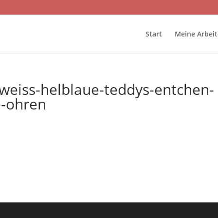
Start
Meine Arbei
eiss-helblaue-teddys-entchen-
e-ohren