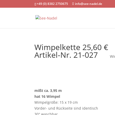
+49 (0) 8382 2750675
info@see-nadel.de
Wimpelkette 25,60 €
Artikel-Nr. 21-027
Wi
mißt ca. 3,95 m
hat 16 Wimpel
Wimpelgröße: 15 x 19 cm
Vorder- und Rückseite sind identisch
30° waschbar