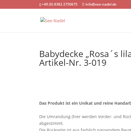
+49 (0) 8382 2750675
info@see-nadel.de
Babydecke „Rosa´s lil
Artikel-Nr. 3-019
Das Produkt ist ein Unikat und reine Handarb
Die Umrandung (hier werden Vorder- und Rücks
abgestimmt.
Die Rückseite ist aus farblich passendem Baum