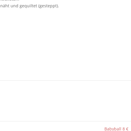
äht und gequiltet (gesteppt).
Babyball 8 €