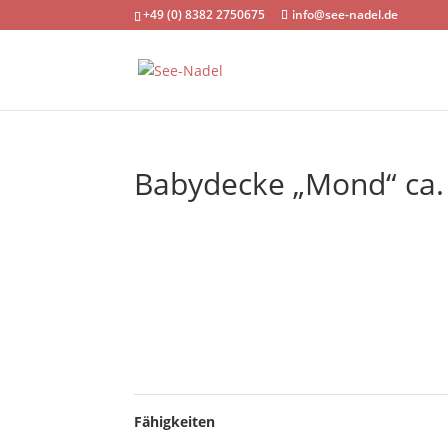
+49 (0) 8382 2750675
info@see-nadel.de
Babydecke „Mond“ ca.
Fähigkeiten