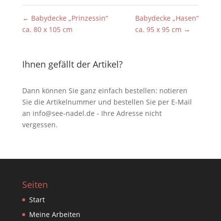
←
Babydecke „Prinzessin“
Babydecke „Hasen“
ca. 80 x 105 cm
ca. 95 x 95 cm
→
Ihnen gefällt der Artikel?
Dann können Sie ganz einfach bestellen: notieren
Sie die Artikelnummer und bestellen Sie per E-Mail
an
info@see-nadel.de
- Ihre Adresse nicht
vergessen.
Seiten
Start
Meine Arbeiten