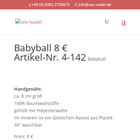
+49 (0) 8382 2750675
info@see-nadel.de
Babyball 8 €
Artikel-Nr. 4-142
Babyball
Handgenäht:
ca. 8 cm groß
100% Baumwollstoffe
gefüllt mit Polyesterwatte
im Inneren ist ein Glöckchen-Rassel aus Plastik
30° waschbar
Preis: 8 €