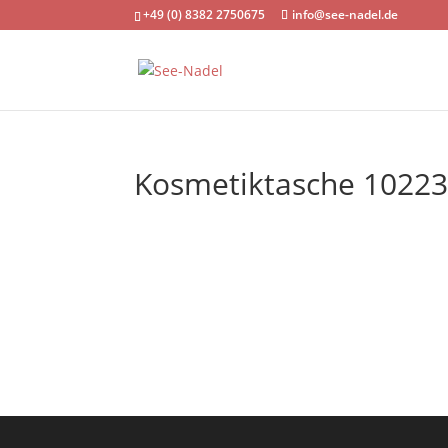
+49 (0) 8382 2750675
info@see-nadel.de
Kosmetiktasche 10223