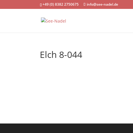
+49 (0) 8382 2750675
info@see-nadel.de
Elch 8-044